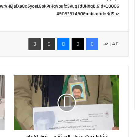
SwrVHEjaiXa8q5yoeL8oKPrHqVoufx5VuqTdUHXqBl&id=10006
4909381490&mibextid=Nif5oz
فيسبوك
‫X
ماسنجر
مشاركة عبر البريد
طباعة
شاركها
نشاط
بمن
تحت
ولا
عنوان
الس
المرأة
زين
في
ع
فكر
نشا
الإمام
لفر
الصدر
الك
لفرقة
في
المرشدات
نشاط تحت عنوان المرأة في فكر الإمام
فوج