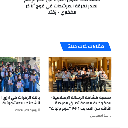
في
الش
الصدر لفرقة المرشدات في فوج أيا ذر
فوج
مص
الغفاري - زفتا.
أيا
شمر
ذر
عدل
الغفاري
-
زفتا.
مقالات ذات صلة
جمعية كشافة الرسالة الإسلامية-
باقة الزهرات في ارزي 
المفوضية العامة تطلق المرحلة
أنشطتها العاشورائية
الثالثة من التدريب ٢٠٢٦ “عزم وثبات”
يونيو 28, 2026
منذ أسبوعين