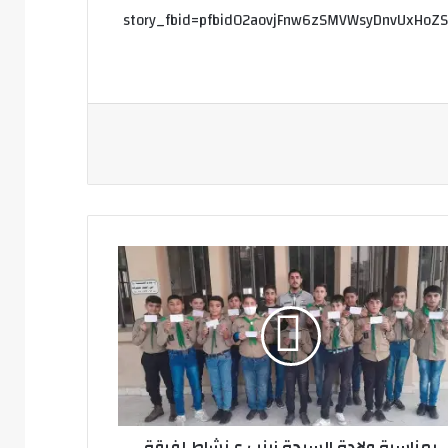
story_fbid=pfbid02aovjFnw6zSMVWsyDnvUxHoZ
اسبة
دة
يدة
ب
ط
قة
شافة
بمناسبة ولادة السيدة زينب ع نشاط لفرقة