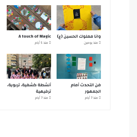
وانا مملوك الحسين (ع)
A touch of Magic
منذ يومين
منذ 5 أيام
فن التحدث أمام
أنشطة كشفية، تربوية،
الجمهور
ترفيهية
منذ 7 أيام
منذ 7 أيام