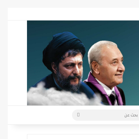
 عمود جانبي
بحث
عن