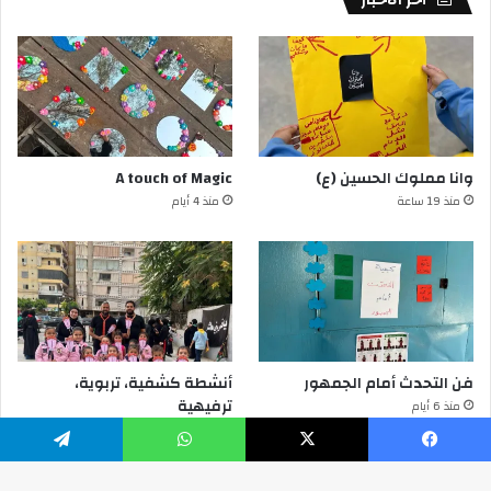
وانا مملوك الحسين (ع)
A touch of Magic
منذ 19 ساعة
منذ 4 أيام
فن التحدث أمام الجمهور
أنشطة كشفية، تربوية،
ترفيهية
منذ 6 أيام
منذ 6 أيام
يسبوك
‫X
واتساب
تيلقرام