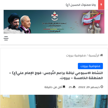
وانا مملوك الحسين (ع)
الق
الرئيسية
/
مفوضية بيروت
مفوضية بيروت
النشاط الاسبوعي لباقة براعم النّرجس- فوج الإمام علي(ع) –
المنطقة الخامسة – بيروت.
ديسمبر 19, 2022
25
أقل من دقيقة