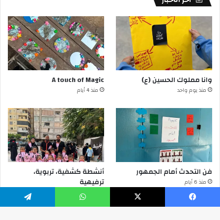
وانا مملوك الحسين (ع)
A touch of Magic
منذ يوم واحد
منذ 4 أيام
فن التحدث أمام الجمهور
أنشطة كشفية، تربوية،
ترفيهية
منذ 6 أيام
منذ 6 أيام
يسبوك
‫X
واتساب
تيلقرام