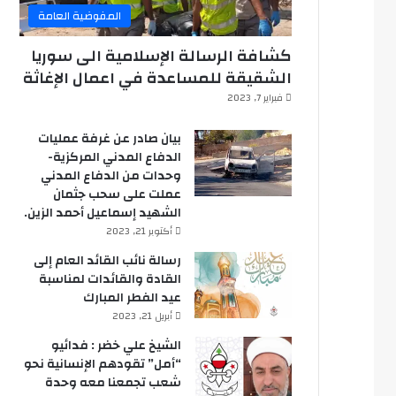
المفوضية العامة
كشافة الرسالة الإسلامية الى سوريا
الشقيقة للمساعدة في اعمال الإغاثة
فبراير 7, 2023
بيان صادر عن غرفة عمليات
الدفاع المدني المركزية-
وحدات من الدفاع المدني
عملت على سحب جثمان
الشهيد إسماعيل أحمد الزين.
أكتوبر 21, 2023
رسالة نائب القائد العام إلى
القادة والقائدات لمناسبة
عيد الفطر المبارك
أبريل 21, 2023
الشيخ علي خضر : فدائيو
“أمل” تقودهم الإنسانية نحو
شعب تجمعنا معه وحدة