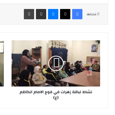
فيسبوك
‫X
ماسنجر
مشاركة عبر البريد
طباعة
شاركها
نشاط
مر
لباقة
وقد
زهرات
نشا
في
اسب
فوج
لبا
الامام
الز
الكاظم
في
(ع)
فوج
الر
نشاط لباقة زهرات في فوج الامام الكاظم
الأ
(ع)