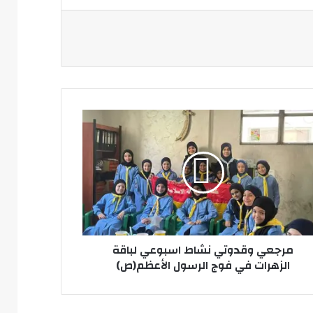
جعي
وتي
ط
وعي
قة
هرات
سول
عظم(ص)
مرجعي وقدوتي نشاط اسبوعي لباقة
الزهرات في فوج الرسول الأعظم(ص)