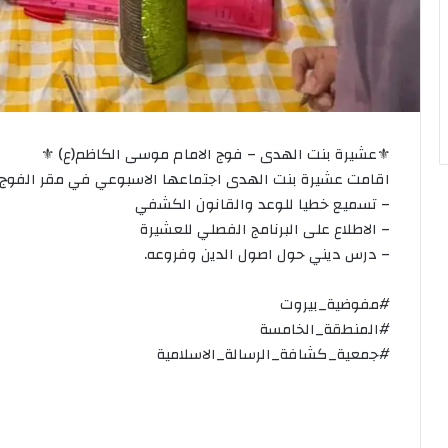
⚜️عشيرة بنت الهدى – فوج الامام موسى الكاظم(ع) ⚜️
اقامت عشيرة بنت الهدى اجتماعها الاسبوعي في مقر الفوج ،
– تسميع خطيا للوعد والقانون الكشفي
– الاطلاع على البرنامج الفصلي للعشيرة
– درس ديني حول اصول الدين وفروعه.
#مفوضية_بيروت
#المنطقة_الخامسة
#جمعية_كشافة_الرسالة_الاسلامية