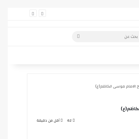
 عمود جانبي
بحث
عن
 الامام موسى الكاظم(ع)
كاظم(ع)
62
أقل من دقيقة