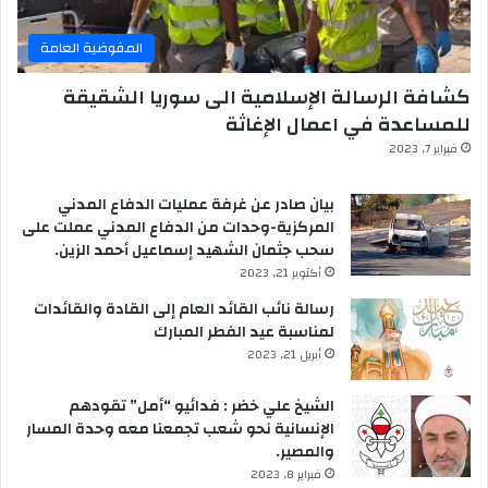
المفوضية العامة
كشافة الرسالة الإسلامية الى سوريا الشقيقة
للمساعدة في اعمال الإغاثة
فبراير 7, 2023
بيان صادر عن غرفة عمليات الدفاع المدني
المركزية-وحدات من الدفاع المدني عملت على
سحب جثمان الشهيد إسماعيل أحمد الزين.
أكتوبر 21, 2023
رسالة نائب القائد العام إلى القادة والقائدات
لمناسبة عيد الفطر المبارك
أبريل 21, 2023
الشيخ علي خضر : فدائيو “أمل” تقودهم
الإنسانية نحو شعب تجمعنا معه وحدة المسار
والمصير.
فبراير 8, 2023