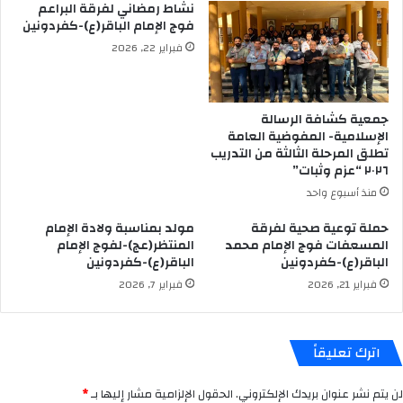
نشاط رمضاني لفرقة البراعم
فوج الإمام الباقر(ع)-كفردونين
فبراير 22, 2026
جمعية كشافة الرسالة
الإسلامية- المفوضية العامة
تطلق المرحلة الثالثة من التدريب
٢٠٢٦ “عزم وثبات”
منذ أسبوع واحد
حملة توعية صحية لفرقة
مولد بمناسبة ولادة الإمام
المسعفات فوج الإمام محمد
المنتظر(عج)-لفوج الإمام
الباقر(ع)-كفردونين
الباقر(ع)-كفردونين
فبراير 21, 2026
فبراير 7, 2026
اترك تعليقاً
لن يتم نشر عنوان بريدك الإلكتروني.
الحقول الإلزامية مشار إليها بـ
*