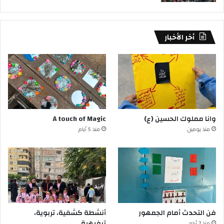
أخر الأخبار
وانا مملوك الحسين (ع)
A touch of Magic
منذ يومين
منذ 5 أيام
فن التحدث أمام الجمهور
أنشطة كشفية، تربوية،
ترفيهية
منذ 7 أيام