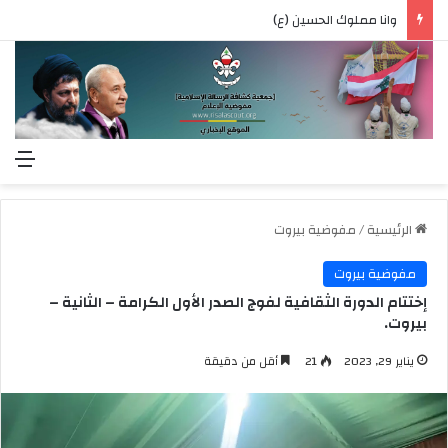
وانا مملوك الحسين (ع)
الق
الرئيسية
/
مفوضية بيروت
مفوضية بيروت
إختتام الدورة الثقافية لفوج الصدر الأول الكرامة – الثانية –
بيروت.
يناير 29, 2023
21
أقل من دقيقة